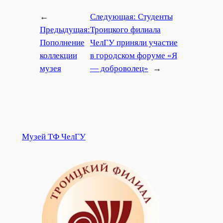
←
Следующая:
Студенты
Предыдущая:
Троицкого филиала
Пополнение
ЧелГУ приняли участие
коллекции
в городском форуме «Я
музея
— доброволец»
→
Музей ТФ ЧелГУ