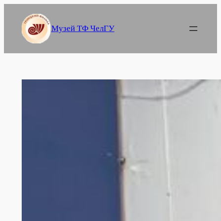
Перейти
к
Музей ТФ ЧелГУ
содержимому