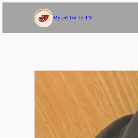
Перейти
к
Музей ТФ ЧелГУ
содержимому