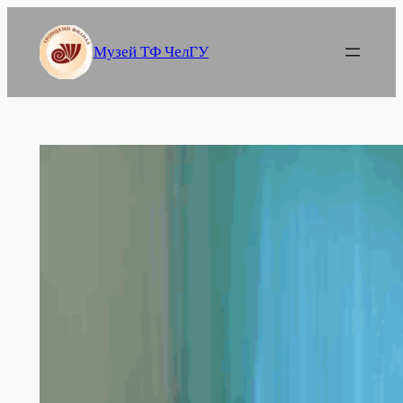
Перейти
к
Музей ТФ ЧелГУ
содержимому