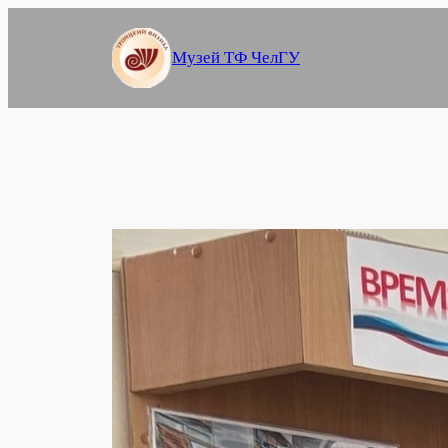
Перейти
к
Музей ТФ ЧелГУ
содержимому