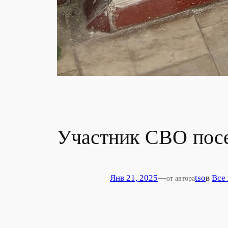
Участник СВО пос
Янв 21, 2025
—
tso
в
Все
от автора