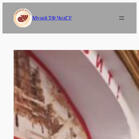
Перейти
к
Музей ТФ ЧелГУ
содержимому