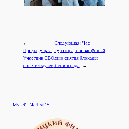
←
Следующая:
Час
Предыдущая:
куратора, посвящённый
Участник СВО
дню снятия блокады
посетил музей
Ленинграда
→
Музей ТФ ЧелГУ