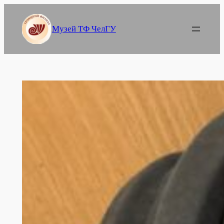
Перейти
к
Музей ТФ ЧелГУ
содержимому