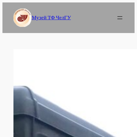
Перейти
к
Музей ТФ ЧелГУ
содержимому