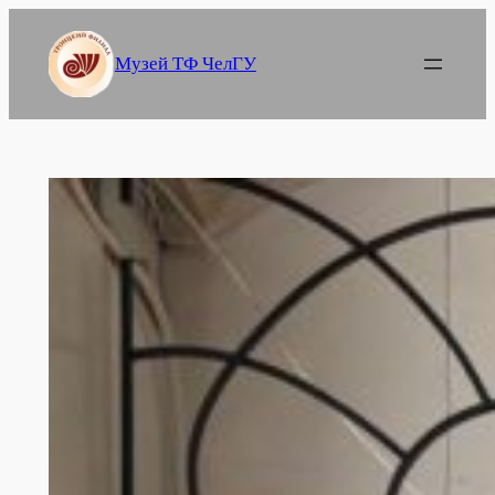
Перейти
к
Музей ТФ ЧелГУ
содержимому