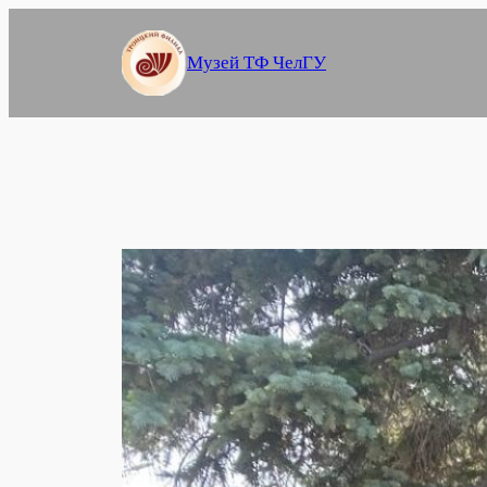
Перейти
к
Музей ТФ ЧелГУ
содержимому